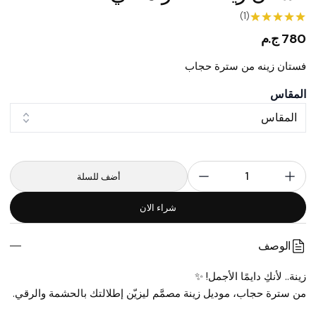
(1)
780 ج.م
فستان زينه من سترة حجاب
المقاس
المقاس
1
أضف للسلة
شراء الان
الوصف
زينة.. لأنكِ دايمًا الأجمل! ✨
من سترة حجاب، موديل زينة مصمَّم ليزيّن إطلالتك بالحشمة والرقي.