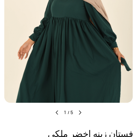
⁦1 / 5⁩
فستان زينه اخضر ملكي