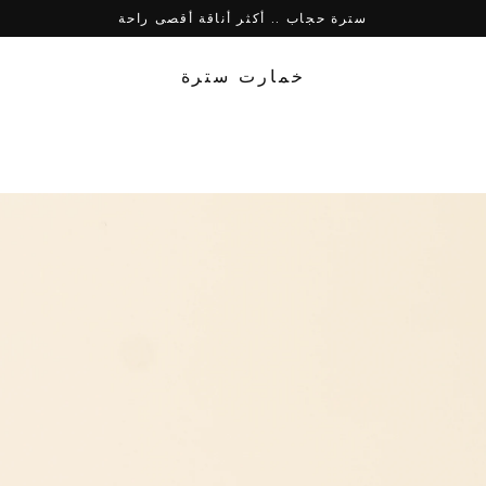
سترة حجاب .. أكثر أناقة أقصى راحة
خمارت سترة