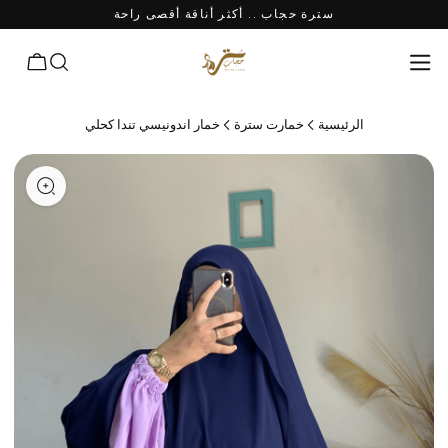
سترة حجاب .. أكثر أناقة أقصى راحة
الرئيسية
خمارت سترة
خمار اندونيسي تندا كحلي