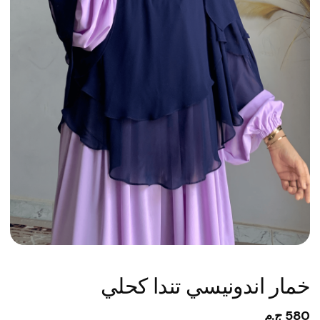
خمار اندونيسي تندا كحلي
580 ج.م