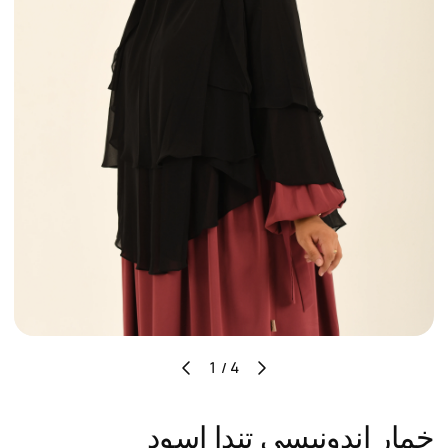
⁦1 / 4⁩
خمار اندونيسي تندا اسود