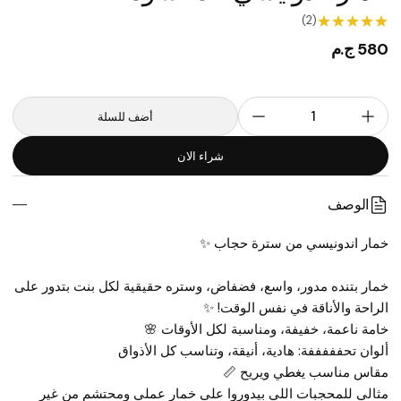
(2)
580 ج.م
1
أضف للسلة
شراء الان
الوصف
خمار اندونيسي من سترة حجاب ✨
خمار بتنده مدور، واسع، فضفاض، وستره حقيقية لكل بنت بتدور على 
الراحة والأناقة في نفس الوقت! ✨ 
خامة ناعمة، خفيفة، ومناسبة لكل الأوقات 🌸
ألوان تحفففففة: هادية، أنيقة، وتناسب كل الأذواق
مقاس مناسب يغطي ويريح 📏
مثالي للمحجبات اللي بيدوروا على خمار عملي ومحتشم من غير 