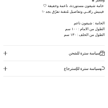
ومميز 🧕
 خامة شيفون مستوردة، ناعمة وخفيفة 🤍
 فينيش راقــي وتفاصيل مُتقنة تفرّق بجد ✨
الخامة : شيفون ناعم 
الطول من الامام : ١٠٠ سم
الطول من الخلف : ١٣٠ سم
سياسة سترة للشحن
سياسة سترة للإسترجاع