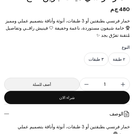
480 ج.م
خمار فرنسي بطبقتين أو 3 طبقات، أنوثة وأناقة بتصميم عملي ومميز
🧕 خامة شيفون مستوردة، ناعمة وخفيفة 🤍 فينيش راقــي وتفاصيل
مُتقنة تفرّق بجد ✨
النوع
Choose a size
٢ طبقة
٣ طبقات
1
أضف للسلة
شراء الان
الوصف
خمار فرنسي بطبقتين أو 3 طبقات، أنوثة وأناقة بتصميم عملي 