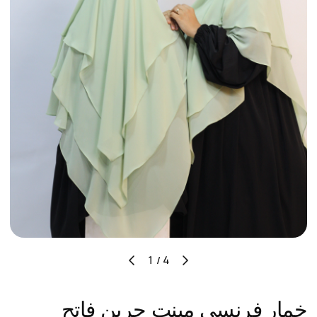
⁦1 / 4⁩
خمار فرنسي مينت جرين فاتح